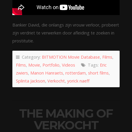
Bankier David, die onlangs zijn vrouw verloor, probeert
zijn verdriet te verwerken door afleiding te zoeken in
prostitutie.
Category:
BITMOTION Movie Database
,
Films
,
Films
,
Movie
,
Portfolio
,
Videos
Tags:
Eric
zwiers
,
Manon Hanraets
,
rotterdam
,
short films
,
Splinta Jackson
,
Verkocht
,
yorick naeff
THE MAKING OF
VERKOCHT