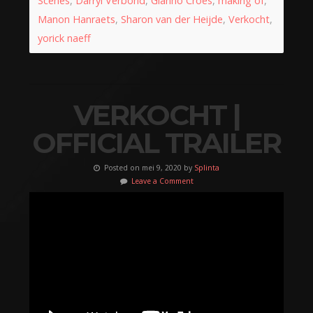
Scenes
,
Darryl Verbond
,
Gianno Croes
,
making of
,
Manon Hanraets
,
Sharon van der Heijde
,
Verkocht
,
yorick naeff
VERKOCHT |
OFFICIAL TRAILER
Posted on mei 9, 2020 by
Splinta
Leave a Comment