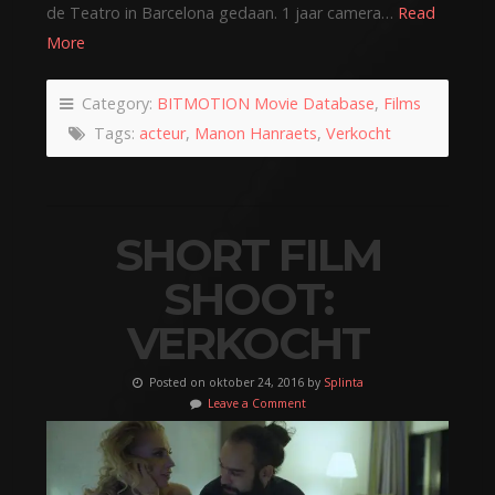
de Teatro in Barcelona gedaan. 1 jaar camera…
Read
More
Category:
BITMOTION Movie Database
,
Films
Tags:
acteur
,
Manon Hanraets
,
Verkocht
SHORT FILM
SHOOT:
VERKOCHT
Posted on oktober 24, 2016 by
Splinta
Leave a Comment