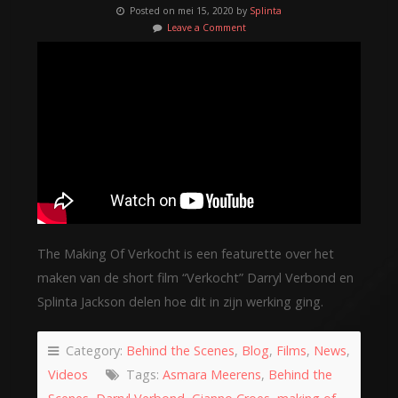
Posted on mei 15, 2020 by
Splinta
Leave a Comment
The Making Of Verkocht is een featurette over het
maken van de short film “Verkocht” Darryl Verbond en
Splinta Jackson delen hoe dit in zijn werking ging.
Category:
Behind the Scenes
,
Blog
,
Films
,
News
,
Videos
Tags:
Asmara Meerens
,
Behind the