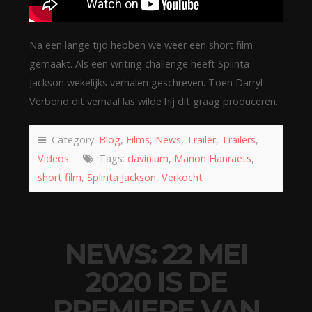
Na een lange tijd hebben we weer een short film
gemaakt. Als een writing challenge heeft Splinta
Jackson wekelijks verhalen geschreven. Toen Darryl
Verbond dit verhaal las wilde hij dit graag produceren.
Category:
Blog
,
Films
,
News
,
Trailer
,
Trailers
,
Videos
Tags:
davinium
,
Manon Hanraets
,
short film
,
Splinta Jackson
,
Verkocht
NEWS: 22 MEI
2020 IS DE
PREMIERE VAN