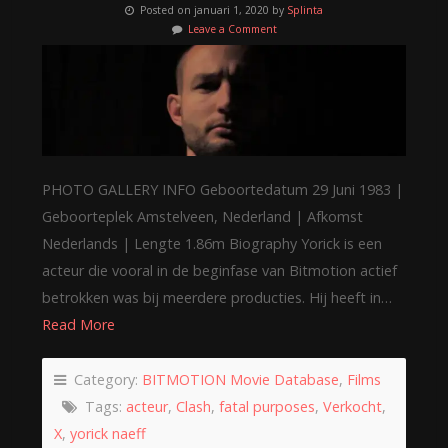
Posted on januari 1, 2020 by
Splinta
Leave a Comment
PHOTO GALLERY INFO Geboortedatum 29 Juni 1983 |
Geboorteplek Amstelveen, Nederland | Afkomst
Nederlands | Lengte 1.86m Biography Yorick is een
acteur die vooral in de beginfase van Bitmotion actief
betrokken was bij meerdere producties. Hij heeft in…
Read More
Category:
BITMOTION Movie Database
,
Films
Tags:
acteur
,
Clash
,
fatal purposes
,
Verkocht
,
X
,
yorick naeff