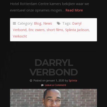
Hotel Rotterdam Centre kamers bekijken waar we
eventueel onze opnames mogen…
Read More
Category:
Blog
,
News
Tags:
Darryl
Verbond
,
Eric zwiers
,
short films
,
Splinta Jackson
,
Verkocht
DARRYL
VERBOND
Posted on januari 1, 2020 by
Splinta
Leave a Comment