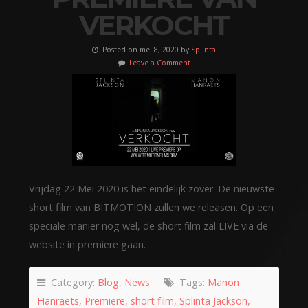
VERKOCHT
Posted on mei 8, 2020 by
Splinta
Leave a Comment
Vrijdag 22 Mei 2020 is het eindelijk zover. De nieuwste
short film van BITMOTION zullen we releasen. Op een
speciale manier nog wel, de short film zal LIVE via de
website in premiere gaan.
Category:
Blog
,
News
Tags:
Manon
Hanraets
,
Premiere
,
short film
,
Splinta Jackson
,