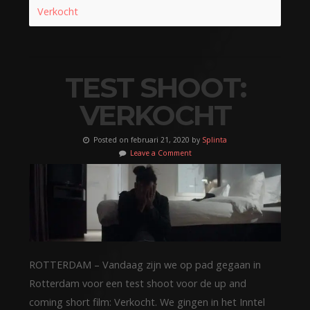
Verkocht
TEST SHOOT:
VERKOCHT
Posted on februari 21, 2020 by
Splinta
Leave a Comment
ROTTERDAM – Vandaag zijn we op pad gegaan in
Rotterdam voor een test shoot voor de up and
coming short film: Verkocht. We gingen in het Inntel