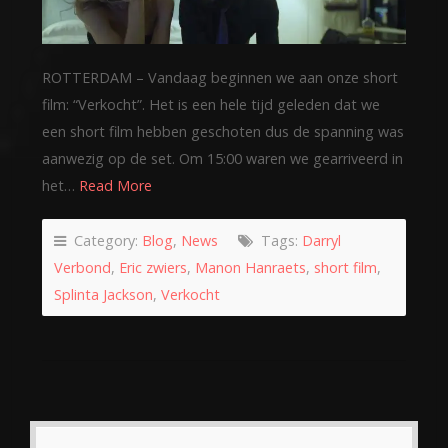
ROTTERDAM – Vandaag beginnen we aan onze short
film: “Verkocht”. Het is een hele tijd geleden dat we
een short film hebben geschoten dus de spanning was
aanwezig op de set. Om 15:00 waren we gearriveerd in
het…
Read More
Category:
Blog
,
News
Tags:
Darryl
Verbond
,
Eric zwiers
,
Manon Hanraets
,
short film
,
Splinta Jackson
,
Verkocht