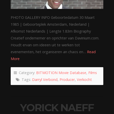
PHOTO GALLERY INFO Geboortedatum 30 Maart
1985 | Geboorteplek Amsterdam, Nederland |
Afkomst Nederlands | Lengte 1.83m Biography
Creatief ondernemer en oprichter van Davinium.com.
Houdt ervan om ideeen uit te werken tot
evenementen, het organiseren an chaos en…
Read
More
Category:
BITMOTION Movie Database
,
Films
Tags:
Darryl Verbond
,
Producer
,
Verkocht
YORICK NAEFF