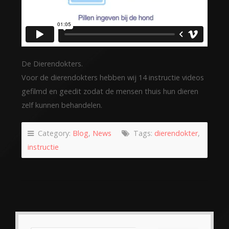
De Dierendokters.
Voor de dierendokters hebben wij 14 instructie videos
gefilmd en geedit zodat de mensen thuis hun dieren
zelf kunnen behandelen.
Category:
Blog
,
News
Tags:
dierendokter
,
instructie