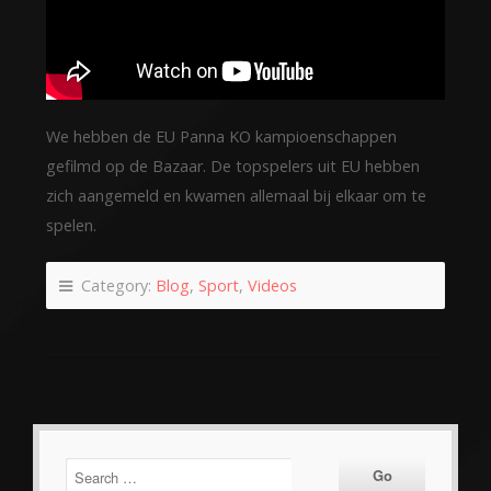
We hebben de EU Panna KO kampioenschappen
gefilmd op de Bazaar. De topspelers uit EU hebben
zich aangemeld en kwamen allemaal bij elkaar om te
spelen.
Category:
Blog
,
Sport
,
Videos