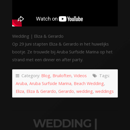
Wedding | Eliza & Gerardo
Op 29 Juni stapten Eliza & Gerardo in het huwelijks
bootje. Ze trouwde bij Aruba Surfside Marina op het
strand met een dinner en after party.
Category:
Blog
,
Bruiloften
,
Videos
Tags:
Aruba
,
Aruba Surfside Marina
,
Beach Wedding
,
Eliza
,
Eliza & Gerardo
,
Gerardo
,
wedding
,
weddings
WEDDING |