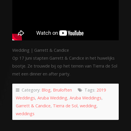
Wedding | Garrett & Candice
Op 17 Juni stapten Garrett & Candice in het huwelijks
bootje. Ze trouwde bij op het terrein van Tierra de Sol
met een dinner en after party.
Category:
Blog
,
Bruiloften
Tags:
2019
Weddings
,
Aruba Wedding
,
Aruba Weddings
,
Garrett & Candice
,
Tierra de Sol
,
wedding
,
weddings