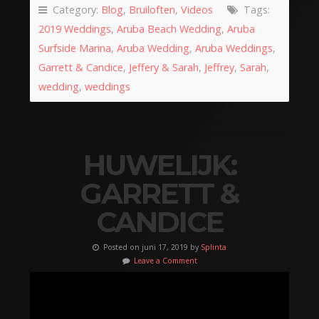
Category:
Blog
,
Bruiloften
,
Videos
Tags:
2019 Weddings
,
Aruba Beach Wedding
,
Aruba
Surfside Marina
,
Aruba Wedding
,
Aruba Weddings
,
Garrett & Candice
,
Jeffery & Sarah
,
Jeffrey
,
Sarah
,
wedding
,
weddings
HUWELIJK:
GARRETT &
CANDICE
Posted on juni 17, 2019 by
Splinta
Leave a Comment