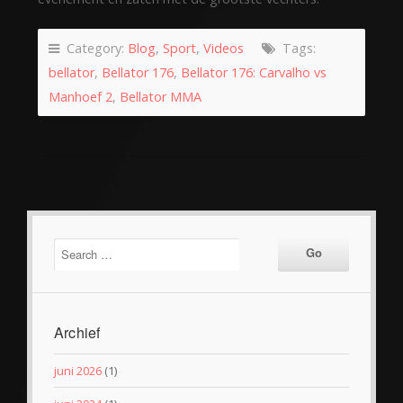
Category:
Blog
,
Sport
,
Videos
Tags:
bellator
,
Bellator 176
,
Bellator 176: Carvalho vs
Manhoef 2
,
Bellator MMA
Archief
juni 2026
(1)