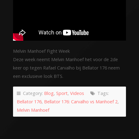
Melvin Manhoef Fight Week
Deze week neemt Melvin Manhoef het voor de 2de
keer op tegen Rafael Carvalho bij Bellator 176 neem
een exclusieve look BTS.
Category:
Blog
,
Sport
,
Videos
Tags:
Bellator 176
,
Bellator 176: Carvalho vs Manhoef 2
,
Melvin Manhoef