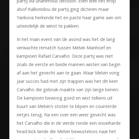
partij via unanimous decision. Even leek het erop
alsof Kallionidou de partij ging dicteren maar
Yankova herkende het en paste haar game aan om
uiteindelijk de winst te pakken.
In het main event van de avond was het de lang
verwachte rematch tussen Melvin Manhoef en
kampioen Rafael Carvalho. Deze partij was niet
zoals de eerste en beide mannen wisten van begin
af aan het gevecht aan te gaan. Waar Melvin vorig
jaar succes had met zijn trappen was het dit keer
Carvalho die gebruik maakte van zijn lange benen.
De kampioen bewoog goed en wist telkens uit
buurt van Melvin’s stoten te blijven en counterde
netjes terug. Na een over een weer gevecht was
het Carvalho die in de vierde ronde een snoeiharde
head-kick lande die Melvin bewusteloos naar het