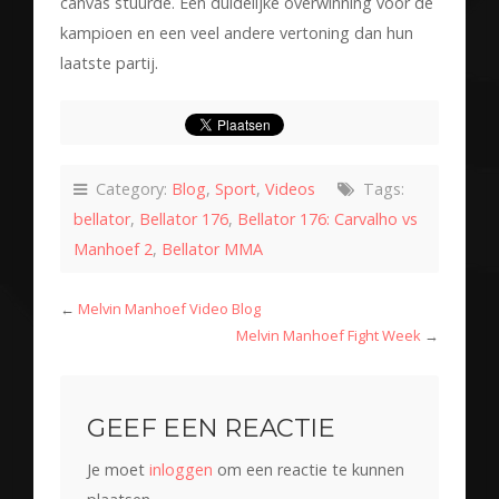
canvas stuurde. Een duidelijke overwinning voor de
kampioen en een veel andere vertoning dan hun
laatste partij.
Category:
Blog
,
Sport
,
Videos
Tags:
bellator
,
Bellator 176
,
Bellator 176: Carvalho vs
Manhoef 2
,
Bellator MMA
←
Melvin Manhoef Video Blog
Melvin Manhoef Fight Week
→
GEEF EEN REACTIE
Je moet
inloggen
om een reactie te kunnen