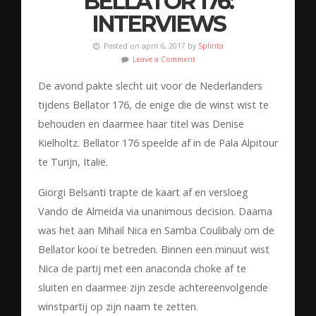
BELLATOR 176:
INTERVIEWS
Posted on april 6, 2017 by
Splinta
Leave a Comment
De avond pakte slecht uit voor de Nederlanders
tijdens Bellator 176, de enige die de winst wist te
behouden en daarmee haar titel was Denise
Kielholtz. Bellator 176 speelde af in de Pala Alpitour
te Turijn, Italië.
Giorgi Belsanti trapte de kaart af en versloeg
Vando de Almeida via unanimous decision. Daarna
was het aan Mihail Nica en Samba Coulibaly om de
Bellator kooi te betreden. Binnen een minuut wist
Nica de partij met een anaconda choke af te
sluiten en daarmee zijn zesde achtereenvolgende
winstpartij op zijn naam te zetten.