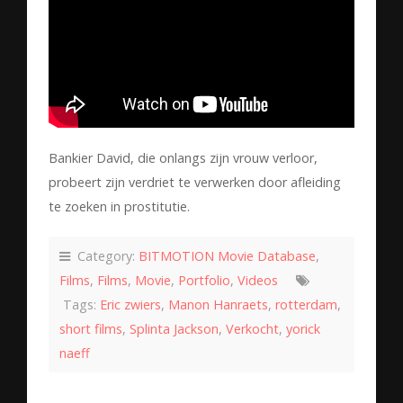
Bankier David, die onlangs zijn vrouw verloor,
probeert zijn verdriet te verwerken door afleiding
te zoeken in prostitutie.
Category:
BITMOTION Movie Database
,
Films
,
Films
,
Movie
,
Portfolio
,
Videos
Tags:
Eric zwiers
,
Manon Hanraets
,
rotterdam
,
short films
,
Splinta Jackson
,
Verkocht
,
yorick
naeff