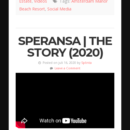
Estate
,
Videos
Tags:
Amsterdam Manor
Beach Resort
,
Social Media
SPERANSA | THE
STORY (2020)
Posted on juli 16, 2020 by
Splinta
Leave a Comment