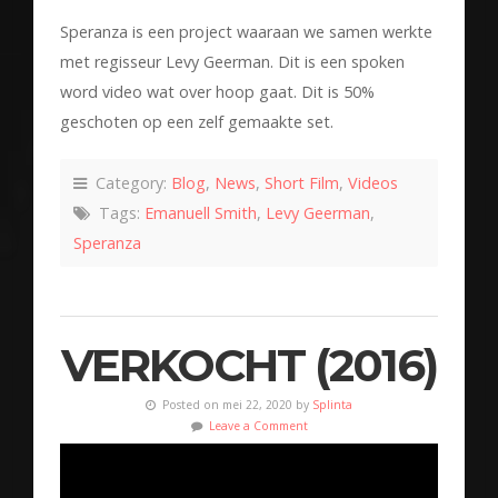
Speranza is een project waaraan we samen werkte
met regisseur Levy Geerman. Dit is een spoken
word video wat over hoop gaat. Dit is 50%
geschoten op een zelf gemaakte set.
Category:
Blog
,
News
,
Short Film
,
Videos
Tags:
Emanuell Smith
,
Levy Geerman
,
Speranza
VERKOCHT (2016)
Posted on mei 22, 2020 by
Splinta
Leave a Comment