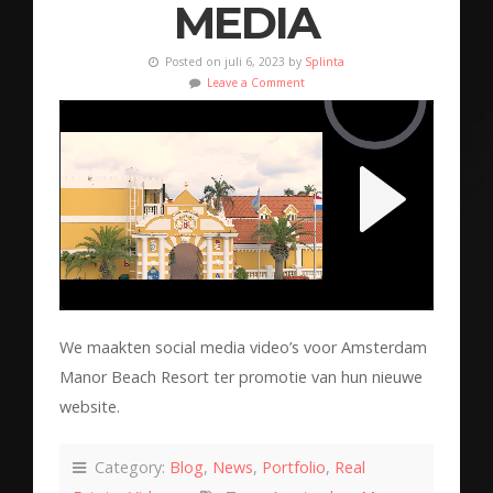
MEDIA
Posted on juli 6, 2023 by
Splinta
Leave a Comment
We maakten social media video’s voor Amsterdam
Manor Beach Resort ter promotie van hun nieuwe
website.
Category:
Blog
,
News
,
Portfolio
,
Real