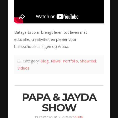
Bataya Escolar brengt leren tot leven met
educatie, creativiteit en plezier voor
basisschoolleerlingen op Aruba.
Category:
Blog
,
News
,
Portfolio
,
Showreel
,
Videos
PAPA & JAYDA
SHOW
Posted on mei 2, 2024 by
Splinta