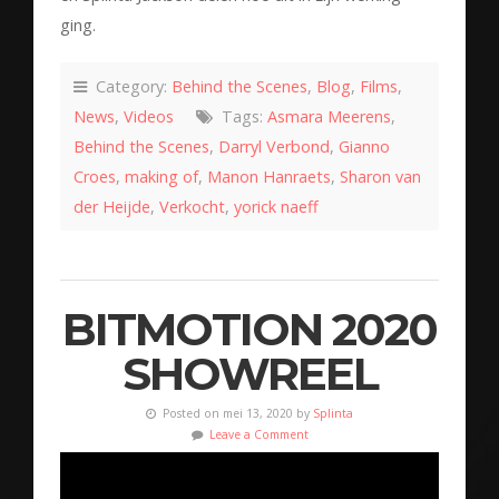
ging.
Category:
Behind the Scenes
,
Blog
,
Films
,
News
,
Videos
Tags:
Asmara Meerens
,
Behind the Scenes
,
Darryl Verbond
,
Gianno
Croes
,
making of
,
Manon Hanraets
,
Sharon van
der Heijde
,
Verkocht
,
yorick naeff
BITMOTION 2020
SHOWREEL
Posted on mei 13, 2020 by
Splinta
Leave a Comment