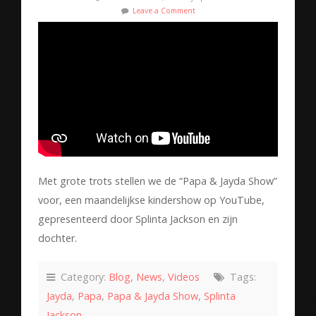
Leave a Comment
Met grote trots stellen we de “Papa & Jayda Show”
voor, een maandelijkse kindershow op YouTube,
gepresenteerd door Splinta Jackson en zijn
dochter.
Category:
Blog
,
News
,
Videos
Tags:
Jayda
,
Papa
,
Papa & Jayda Show
,
Splinta
Jackson