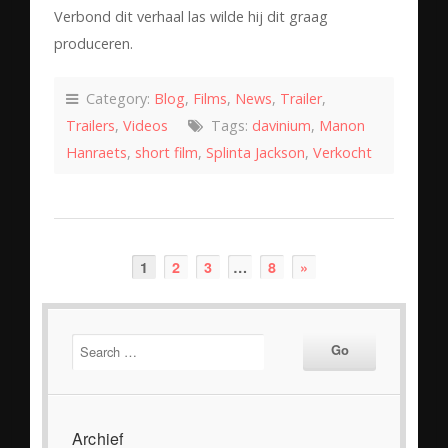
Verbond dit verhaal las wilde hij dit graag
produceren.
Category:
Blog
,
Films
,
News
,
Trailer
,
Trailers
,
Videos
Tags:
davinium
,
Manon
Hanraets
,
short film
,
Splinta Jackson
,
Verkocht
1
2
3
…
8
»
Archief