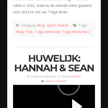
editie in 2022, staat nu de tweede editie gepland
voor 2024 ter ere van Tolga Ebren.
Category:
Blog
,
Sport
,
Videos
Tags:
Muay Thai
,
Tolga Memorial
,
Tolga Memorial 2
HUWELIJK:
HANNAH & SEAN
Posted on september 13, 2023 by
Splinta
Leave a Comment