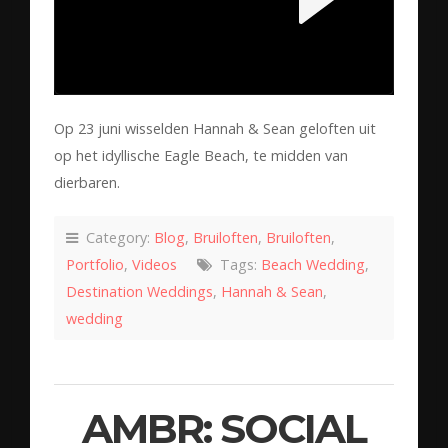
Op 23 juni wisselden Hannah & Sean geloften uit
op het idyllische Eagle Beach, te midden van
dierbaren.
Category:
Blog
,
Bruiloften
,
Bruiloften
,
Portfolio
,
Videos
Tags:
Beach Wedding
,
Destination Weddings
,
Hannah & Sean
,
wedding
AMBR: SOCIAL