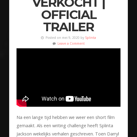
VERKOCHT |
OFFICIAL
TRAILER
Posted on mei 9, 2020 by
Splinta
Leave a Comment
Na een lange tijd hebben we weer een short film
gemaakt. Als een writing challenge heeft Splinta
Jackson wekelijks verhalen geschreven. Toen Darryl