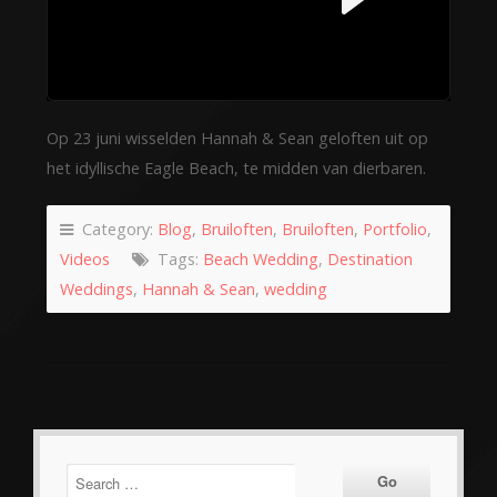
Op 23 juni wisselden Hannah & Sean geloften uit op
het idyllische Eagle Beach, te midden van dierbaren.
Category:
Blog
,
Bruiloften
,
Bruiloften
,
Portfolio
,
Videos
Tags:
Beach Wedding
,
Destination
Weddings
,
Hannah & Sean
,
wedding