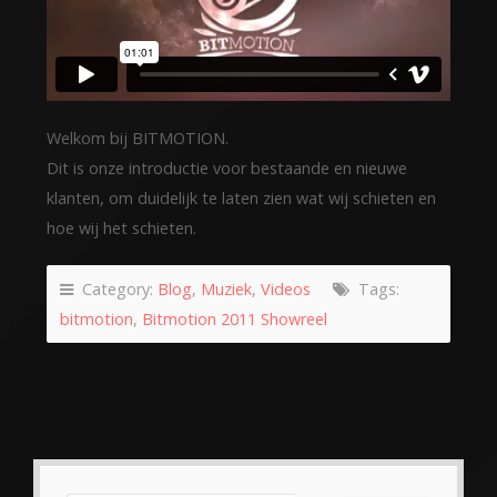
Welkom bij BITMOTION.
Dit is onze introductie voor bestaande en nieuwe
klanten, om duidelijk te laten zien wat wij schieten en
hoe wij het schieten.
Category:
Blog
,
Muziek
,
Videos
Tags:
bitmotion
,
Bitmotion 2011 Showreel