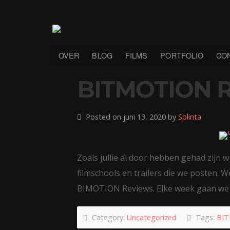
OVER
BLOG
FILMS
PORTFOLIO
CO
BITMOTION R
Posted on juni 13, 2020 by
Splinta
Zoals jullie al door hebben gehad zijn w
filmschools en trailers die we posten.
BIMOTION Reviews. Elke week gaan w
Category:
Uncategorized
Tags:
BIT