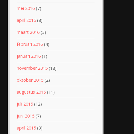
mei 2016
(7)
april 2016
(8)
maart 2016
(3)
februari 2016
(4)
januari 2016
(1)
november 2015
(18)
oktober 2015
(2)
augustus 2015
(11)
juli 2015
(12)
juni 2015
(7)
april 2015
(3)