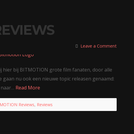
REVIEWS
Leave a Comment
ij hier bij BITMOTION grote film fanaten, door alle
 We gaan nu ook een nieuwe topic releasen genaamd:
e naar…
Read More
MOTION Reviews
,
Reviews