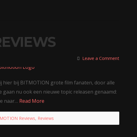
REVIEWS
Leave a Comment
ij hier bij BITMOTION grote film fanaten, door alle
 We gaan nu ook een nieuwe topic releasen genaamd:
we naar…
Read More
MOTION Reviews
,
Reviews