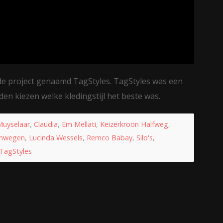
e project genaamd TagStyles. TagStyles was een
en kiezen welke kledingstijl het beste was.
Muyselaar
,
Claudia
,
Em Mellati
,
Keizerkroon Halfweg
,
imwegen
,
Lucinda Wessels
,
Remco Babay
,
Silo's
,
TagStyles