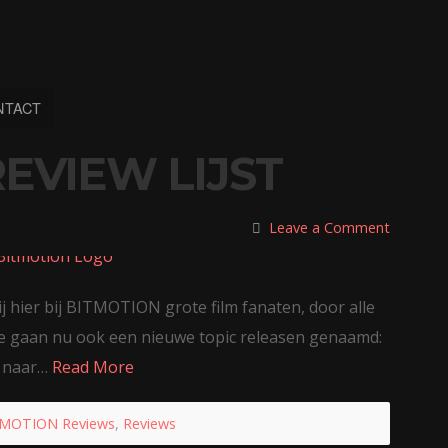
NTACT
EVIEW LIJST
Leave a Comment
ij hier bij BITMOTION grote film fanaten, door alle
 We gaan nu ook een nieuwe topic releasen genaamd:
e naar…
Read More
MOTION Reviews
,
Reviews