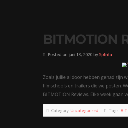
BITMOTION 
Posted on juni 13, 2020 by
Splinta
Zoals jullie al door hebben gehad zijn w
filmschools en trailers die we posten.
BITMOTION Reviews. Elke week gaan 
Category:
Uncategorized
Tags:
BIT