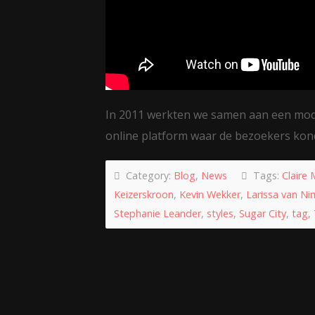
In 2011 werkten we samen aan een mod
online platform waar de bezoekers kond
Category:
Blog
,
News
Tags:
Claire 
Keizerskroon
,
Kevin Wekker
,
Larissa van N
Stephanie Leander
,
styles
,
Sugar City
,
tag
,