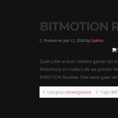
BITMOTION 
Posted on juni 12, 2020 by
Splinta
Zoals jullie al door hebben gehad zijn w
filmschools en trailers die we posten.
BIMOTION Reviews. Elke week gaan w
Category:
Uncategorized
Tags:
BIT