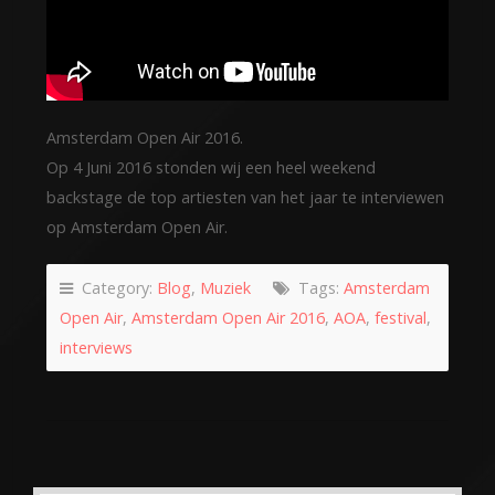
Amsterdam Open Air 2016.
Op 4 Juni 2016 stonden wij een heel weekend
backstage de top artiesten van het jaar te interviewen
op Amsterdam Open Air.
Category:
Blog
,
Muziek
Tags:
Amsterdam
Open Air
,
Amsterdam Open Air 2016
,
AOA
,
festival
,
interviews