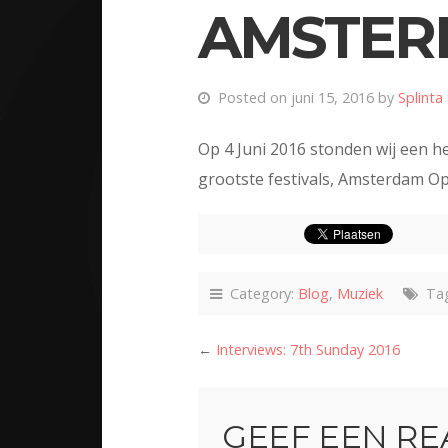
AMSTERD
Posted on juni 15, 2016 by
Splinta
Op 4 Juni 2016 stonden wij een h
grootste festivals, Amsterdam Ope
Category:
Blog
,
Muziek
Tag
←
Interviews: 7th Sunday 2016
GEEF EEN RE