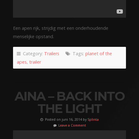
Een apen rijk, strijdig met een onderhoudende
menselijke opstand.
Category:
Trailers
Tags:
planet of the
apes
,
trailer
AINA – BACK INTO
THE LIGHT
Posted on juni 16, 2014 by
Splinta
Leave a Comment