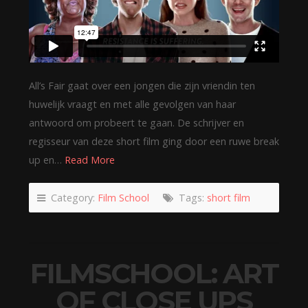
All’s Fair gaat over een jongen die zijn vriendin ten
huwelijk vraagt en met alle gevolgen van haar
antwoord om probeert te gaan. De schrijver en
regisseur van deze short film ging door een ruwe break
up en…
Read More
Category:
Film School
Tags:
short film
FILMSCHOOL: ART
OF CLOSE UPS