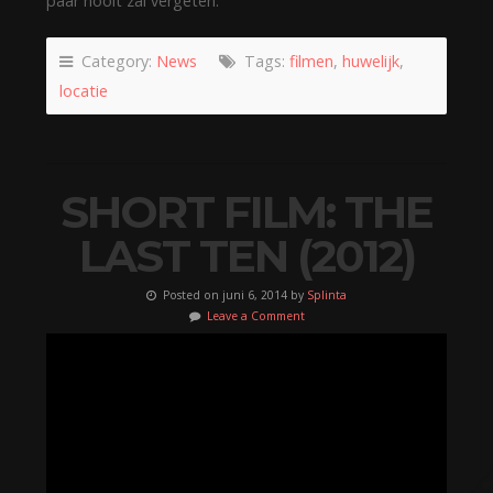
paar nooit zal vergeten.
Category:
News
Tags:
filmen
,
huwelijk
,
locatie
SHORT FILM: THE
LAST TEN (2012)
Posted on juni 6, 2014 by
Splinta
Leave a Comment