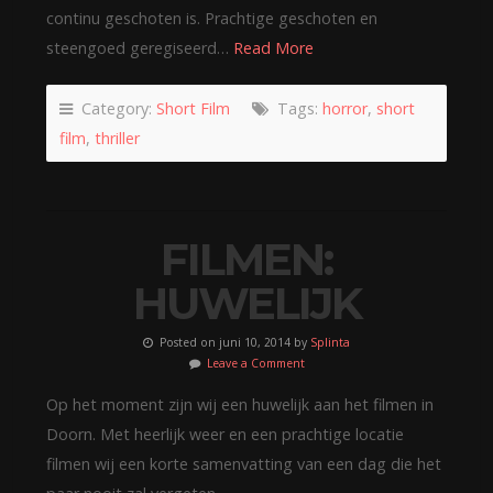
continu geschoten is. Prachtige geschoten en
steengoed geregiseerd…
Read More
Category:
Short Film
Tags:
horror
,
short
film
,
thriller
FILMEN:
HUWELIJK
Posted on juni 10, 2014 by
Splinta
Leave a Comment
Op het moment zijn wij een huwelijk aan het filmen in
Doorn. Met heerlijk weer en een prachtige locatie
filmen wij een korte samenvatting van een dag die het