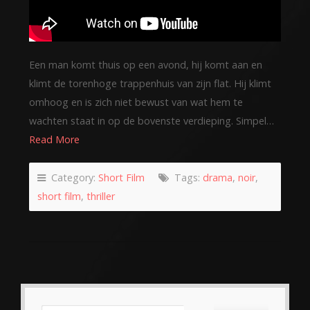
Een man komt thuis op een avond, hij komt aan en
klimt de torenhoge trappenhuis van zijn flat. Hij klimt
omhoog en is zich niet bewust van wat hem te
wachten staat in op de bovenste verdieping. Simpel…
Read More
Category:
Short Film
Tags:
drama
,
noir
,
short film
,
thriller