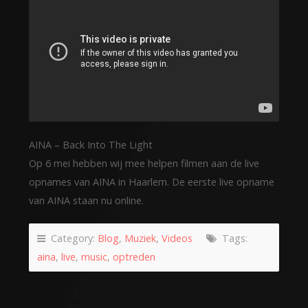
AINA – Back Into The Light
Op 6 mei hebben wij mee helpen filmen aan de live
opnames van AINA in Haarlem. De eerste live opname
van AINA staan nu online.
Category:
Blog
,
Muziek
,
Videos
Tags:
aina
,
live
,
music
,
optreden