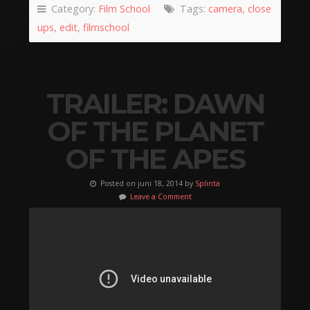
Category:
Film School
Tags:
camera
,
close
ups
,
edit
,
filmschool
TRAILER: DAWN
OF THE PLANET
OF THE APES
Posted on juni 18, 2014 by
Splinta
Leave a Comment