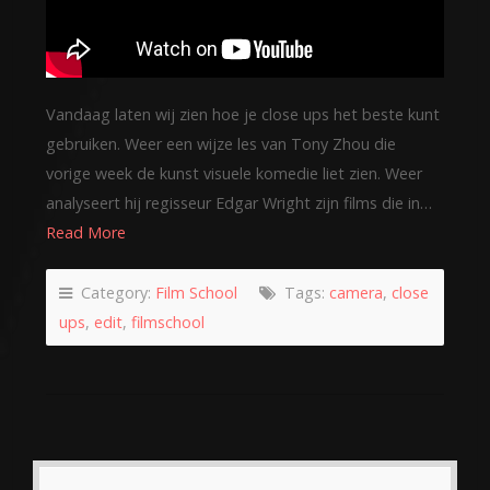
Vandaag laten wij zien hoe je close ups het beste kunt
gebruiken. Weer een wijze les van Tony Zhou die
vorige week de kunst visuele komedie liet zien. Weer
analyseert hij regisseur Edgar Wright zijn films die in…
Read More
Category:
Film School
Tags:
camera
,
close
ups
,
edit
,
filmschool