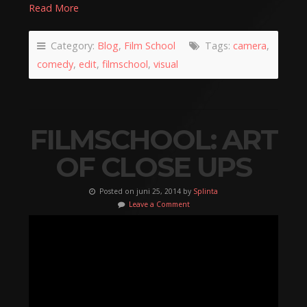
Read More
Category:
Blog
,
Film School
Tags:
camera
,
comedy
,
edit
,
filmschool
,
visual
FILMSCHOOL: ART
OF CLOSE UPS
Posted on juni 25, 2014 by
Splinta
Leave a Comment