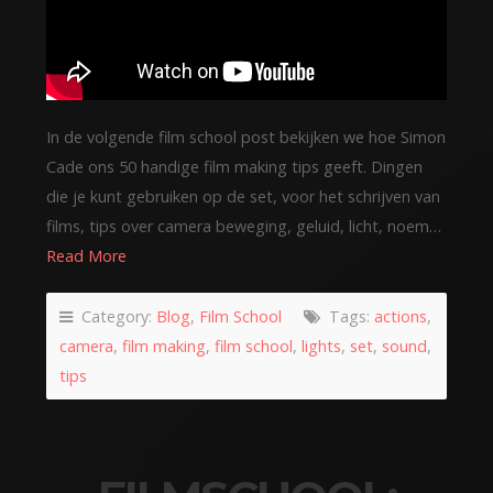
In de volgende film school post bekijken we hoe Simon
Cade ons 50 handige film making tips geeft. Dingen
die je kunt gebruiken op de set, voor het schrijven van
films, tips over camera beweging, geluid, licht, noem…
Read More
Category:
Blog
,
Film School
Tags:
actions
,
camera
,
film making
,
film school
,
lights
,
set
,
sound
,
tips