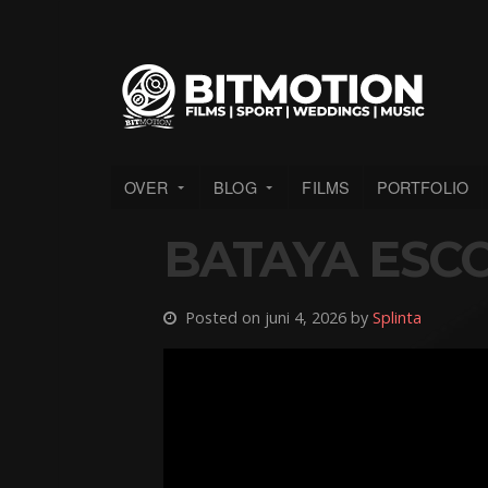
OVER
BLOG
FILMS
PORTFOLIO
BATAYA ESC
Posted on juni 4, 2026 by
Splinta