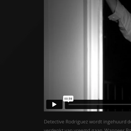
Detective Rodriguez wordt ingehuurd d
verdenkt van vreemd gaan. Wanneer Rodr