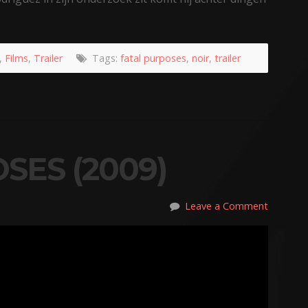
,
Films
,
Trailer
Tags:
fatal purposes
,
noir
,
trailer
SES (2009)
Leave a Comment