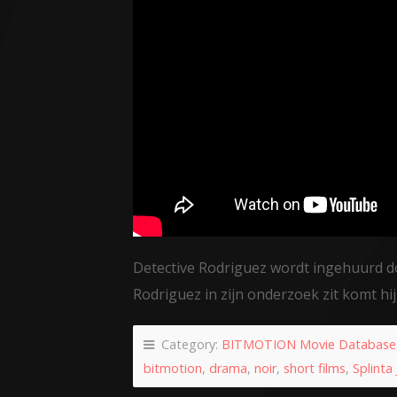
Detective Rodriguez wordt ingehuurd 
Rodriguez in zijn onderzoek zit komt hij 
Category:
BITMOTION Movie Database
bitmotion
,
drama
,
noir
,
short films
,
Splinta