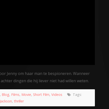
door Jenny om haar man te bespioneren. Wanneer
achter dingen die hij liever niet had willen weten.
,
Blog
,
Films
,
Movie
,
Short Film
,
Videos
Tags:
 Jackson
,
thriller