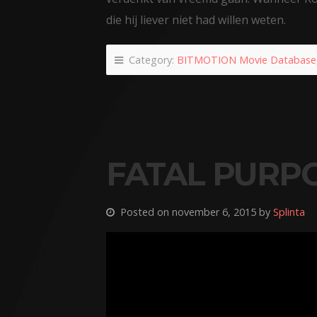
die hij liever niet had willen weten.
Category:
BITMOTION Movie Database
FATAL PURPO
Posted on november 6, 2015 by
Splinta