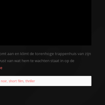
omt aan en klimt de torenhoge trappenhuis van zijn
ewust van wat hem te wachten staat in op de
re
,
noir
,
short film
,
thriller