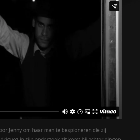
oor Jenny om haar man te bespioneren die zij
iguez in zijn onderzoek zit komt hij achter dingen