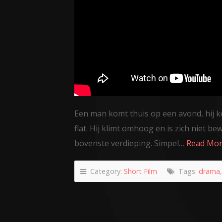
Een man komt thuis op een avond, hij k
flat. Hij klimt omhoog en is zich niet b
bovenste verdieping. Simpel…
Read Mo
Category:
Short Film
Tags:
drama