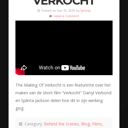
VERKOCHT
Posted on mei 15, 2020 by
Splinta
Leave a Comment
The Making Of Verkocht is een featurette over het
maken van de short film “Verkocht” Darryl Verbond
en Splinta Jackson delen hoe dit in zijn werking
ging.
Category:
Behind the Scenes
,
Blog
,
Films
,