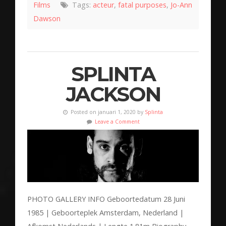
Films
Tags:
acteur
,
fatal purposes
,
Jo-Ann
Dawson
SPLINTA
JACKSON
Posted on januari 1, 2020 by
Splinta
Leave a Comment
PHOTO GALLERY INFO Geboortedatum 28 Juni
1985 | Geboorteplek Amsterdam, Nederland |