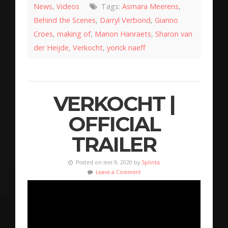
News
,
Videos
Tags:
Asmara Meerens
,
Behind the Scenes
,
Darryl Verbond
,
Gianno
Croes
,
making of
,
Manon Hanraets
,
Sharon van
der Heijde
,
Verkocht
,
yorick naeff
VERKOCHT |
OFFICIAL
TRAILER
Posted on mei 9, 2020 by
Splinta
Leave a Comment