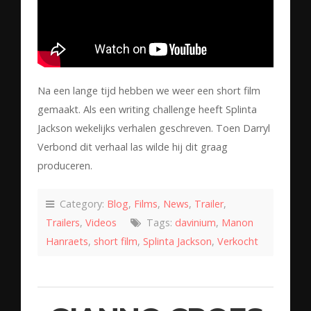
Na een lange tijd hebben we weer een short film
gemaakt. Als een writing challenge heeft Splinta
Jackson wekelijks verhalen geschreven. Toen Darryl
Verbond dit verhaal las wilde hij dit graag
produceren.
Category:
Blog
,
Films
,
News
,
Trailer
,
Trailers
,
Videos
Tags:
davinium
,
Manon
Hanraets
,
short film
,
Splinta Jackson
,
Verkocht