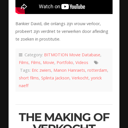
Bankier David, die onlangs zijn vrouw verloor,
probeert zijn verdriet te verwerken door afleiding
te zoeken in prostitutie.
Category:
BITMOTION Movie Database
,
Films
,
Films
,
Movie
,
Portfolio
,
Videos
Tags:
Eric zwiers
,
Manon Hanraets
,
rotterdam
,
short films
,
Splinta Jackson
,
Verkocht
,
yorick
naeff
THE MAKING OF