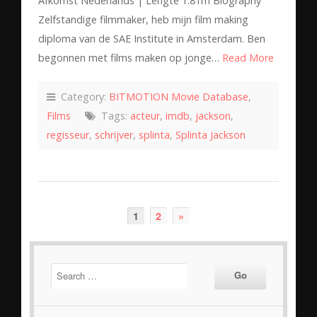
Afkomst Nederlands | Lengte 1.81m Biography
Zelfstandige filmmaker, heb mijn film making
diploma van de SAE Institute in Amsterdam. Ben
begonnen met films maken op jonge…
Read More
Category:
BITMOTION Movie Database
,
Films
Tags:
acteur
,
imdb
,
jackson
,
regisseur
,
schrijver
,
splinta
,
Splinta Jackson
1
2
»