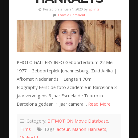
Posted on januari 1, 2020 by
Splinta
Leave a Comment
PHOTO GALLERY INFO Geboortedatum 22 Mei
1977 | Geboorteplek Johannesburg, Zuid Afrika |
Afkomst Nederlands | Lengte 1.70m
Biography Eerst de foto academie in Barcelona 3
jaar vervolgens 3 jaar Escuela de Teatro in
Barcelona gedaan. 1 jaar camera…
Read More
Category:
BITMOTION Movie Database
,
Films
Tags:
acteur
,
Manon Hanraets
,
Verkocht