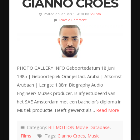
GIANNO CROES
Posted on januari 1, 2020 by
Splinta
Leave a Comment
PHOTO GALLERY INFO Geboortedatum 18 Juni
1985 | Geboorteplek Oranjestad, Aruba | Afkomst
Arubaan | Lengte 1.88m Biography Audio
Engineer/ Muziek producer. Is afgestudeerd van
het SAE Amsterdam met een bachelor’s diploma in
Muziek productie. Heeft gewerkt als…
Read More
Category:
BITMOTION Movie Database
,
Films
Tags:
Gianno Croes
,
Music