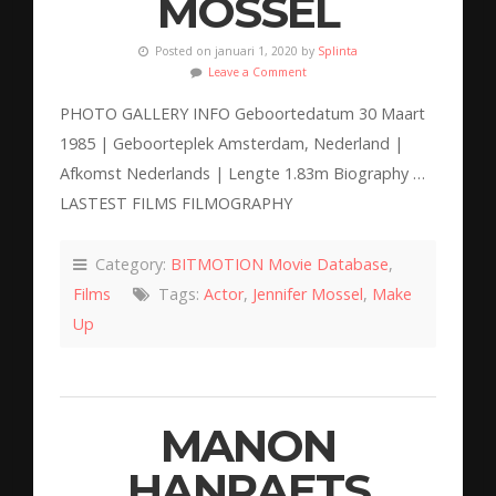
MOSSEL
Posted on januari 1, 2020 by
Splinta
Leave a Comment
PHOTO GALLERY INFO Geboortedatum 30 Maart
1985 | Geboorteplek Amsterdam, Nederland |
Afkomst Nederlands | Lengte 1.83m Biography …
LASTEST FILMS FILMOGRAPHY
Category:
BITMOTION Movie Database
,
Films
Tags:
Actor
,
Jennifer Mossel
,
Make
Up
MANON
HANRAETS