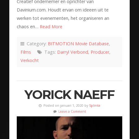
Creatief ondernemer en oprichter van
Davinium.com. Houdt ervan om ideeen uit te
werken tot evenementen, het organiseren an
chaos en…
Read More
Category:
BITMOTION Movie Database
,
Films
Tags:
Darryl Verbond
,
Producer
,
Verkocht
YORICK NAEFF
Posted on januari 1, 2020 by
Splinta
Leave a Comment