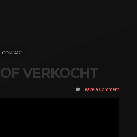
CONTACT
 OF VERKOCHT
Leave a Comment