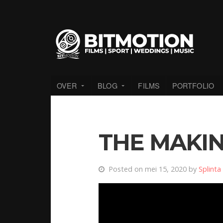
OVER
BLOG
FILMS
PORTFOLIO
THE MAKI
Posted on mei 15, 2020 by
Splinta