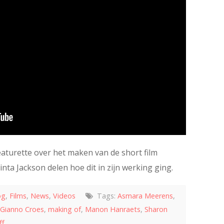
aturette over het maken van de short film
nta Jackson delen hoe dit in zijn werking ging.
og
,
Films
,
News
,
Videos
Tags:
Asmara Meerens
,
Gianno Croes
,
making of
,
Manon Hanraets
,
Sharon
ff