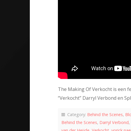
The Making Of Verkocht is een fe
“Verkocht” Darryl Verbond en Spli
Category:
Behind the Scenes
,
Bl
Behind the Scenes
,
Darryl Verbond
,
van der Heijde
,
Verkocht
,
yorick nae