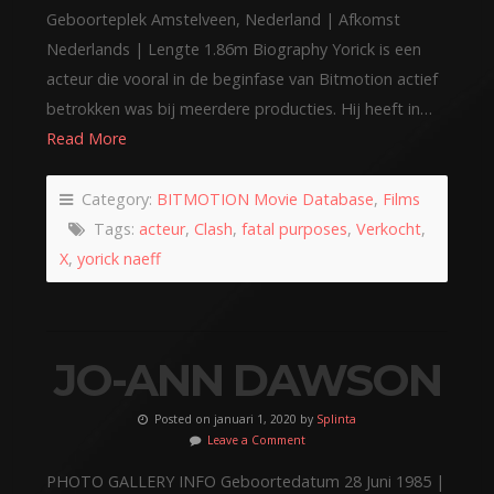
Geboorteplek Amstelveen, Nederland | Afkomst
Nederlands | Lengte 1.86m Biography Yorick is een
acteur die vooral in de beginfase van Bitmotion actief
betrokken was bij meerdere producties. Hij heeft in…
Read More
Category:
BITMOTION Movie Database
,
Films
Tags:
acteur
,
Clash
,
fatal purposes
,
Verkocht
,
X
,
yorick naeff
JO-ANN DAWSON
Posted on januari 1, 2020 by
Splinta
Leave a Comment
PHOTO GALLERY INFO Geboortedatum 28 Juni 1985 |