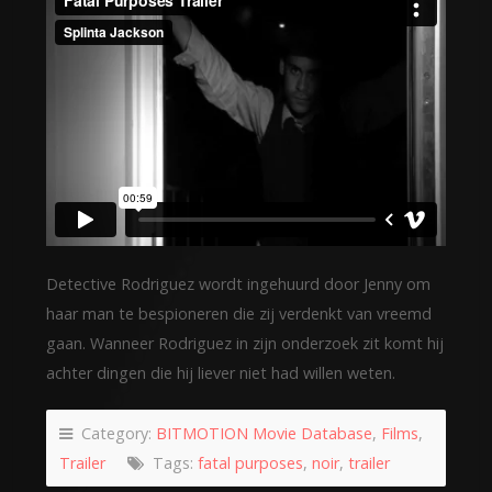
Detective Rodriguez wordt ingehuurd door Jenny om
haar man te bespioneren die zij verdenkt van vreemd
gaan. Wanneer Rodriguez in zijn onderzoek zit komt hij
achter dingen die hij liever niet had willen weten.
Category:
BITMOTION Movie Database
,
Films
,
Trailer
Tags:
fatal purposes
,
noir
,
trailer