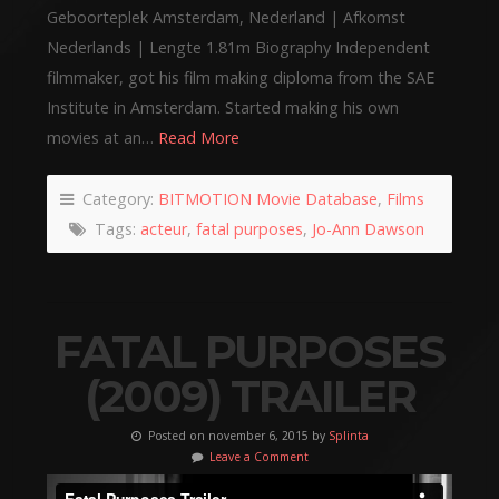
Geboorteplek Amsterdam, Nederland | Afkomst
Nederlands | Lengte 1.81m Biography Independent
filmmaker, got his film making diploma from the SAE
Institute in Amsterdam. Started making his own
movies at an…
Read More
Category:
BITMOTION Movie Database
,
Films
Tags:
acteur
,
fatal purposes
,
Jo-Ann Dawson
FATAL PURPOSES
(2009) TRAILER
Posted on november 6, 2015 by
Splinta
Leave a Comment