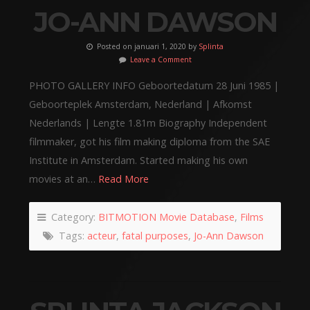
JO-ANN DAWSON
Posted on januari 1, 2020 by
Splinta
Leave a Comment
PHOTO GALLERY INFO Geboortedatum 28 Juni 1985 |
Geboorteplek Amsterdam, Nederland | Afkomst
Nederlands | Lengte 1.81m Biography Independent
filmmaker, got his film making diploma from the SAE
Institute in Amsterdam. Started making his own
movies at an…
Read More
Category:
BITMOTION Movie Database
,
Films
Tags:
acteur
,
fatal purposes
,
Jo-Ann Dawson