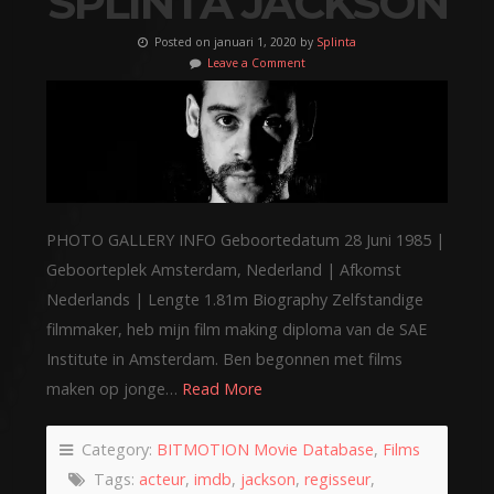
SPLINTA JACKSON
Posted on januari 1, 2020 by
Splinta
Leave a Comment
PHOTO GALLERY INFO Geboortedatum 28 Juni 1985 |
Geboorteplek Amsterdam, Nederland | Afkomst
Nederlands | Lengte 1.81m Biography Zelfstandige
filmmaker, heb mijn film making diploma van de SAE
Institute in Amsterdam. Ben begonnen met films
maken op jonge…
Read More
Category:
BITMOTION Movie Database
,
Films
Tags:
acteur
,
imdb
,
jackson
,
regisseur
,