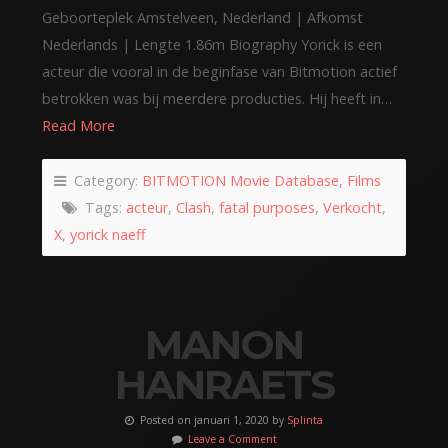
Geboorteplek Amstelveen, Nederland | Afkomst
Nederlands | Lengte 1.86m Biography Yorick is een
acteur die vooral in de beginfase van Bitmotion actief
betrokken was bij meerdere producties. Hij heeft in…
Read More
Category:
BITMOTION Movie Database
,
Films
Tags:
acteur
,
Clash
,
fatal purposes
,
Verkocht
,
X
,
yorick naeff
MANON
HANRAETS
Posted on januari 1, 2020 by
Splinta
Leave a Comment