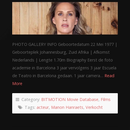
PHOTO GALLERY INFO Geboortedatum 22 Mei 1977 |
Geboorteplek Johannesburg, Zuid Afrika | Afkomst
Nederlands | Lengte 1.70m Biography Eerst de foto
academie in Barcelona 3 jaar vervolgens 3 jaar Escuela
de Teatro in Barcelona gedaan. 1 jaar camera…
Read
More
Category:
BITMOTION Movie Database
,
Films
Tags:
acteur
,
Manon Hanraets
,
Verkocht