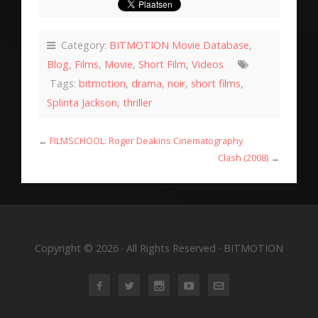
Category:
BITMOTION Movie Database
,
Blog
,
Films
,
Movie
,
Short Film
,
Videos
Tags:
bitmotion
,
drama
,
noir
,
short films
,
Splinta Jackson
,
thriller
←
FILMSCHOOL: Roger Deakins Cinematography
Clash (2008)
→
Copyright © 2026 · All Rights Reserved · BITMOTION