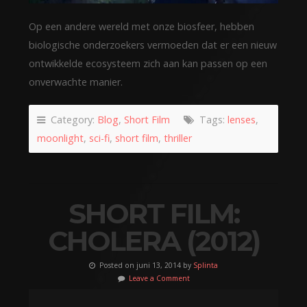
Op een andere wereld met onze biosfeer, hebben
biologische onderzoekers vermoeden dat er een nieuw
ontwikkelde ecosysteem zich aan kan passen op een
onverwachte manier.
Category:
Blog
,
Short Film
Tags:
lenses
,
moonlight
,
sci-fi
,
short film
,
thriller
SHORT FILM:
CHOLERA (2012)
Posted on juni 13, 2014 by
Splinta
Leave a Comment