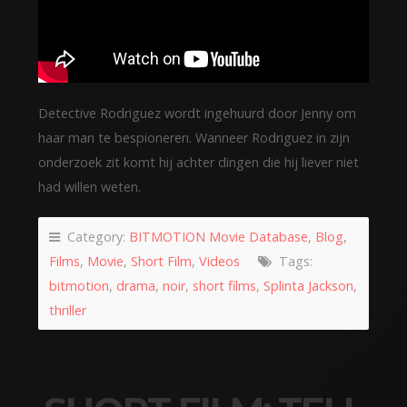
Detective Rodriguez wordt ingehuurd door Jenny om
haar man te bespioneren. Wanneer Rodriguez in zijn
onderzoek zit komt hij achter dingen die hij liever niet
had willen weten.
Category:
BITMOTION Movie Database
,
Blog
,
Films
,
Movie
,
Short Film
,
Videos
Tags:
bitmotion
,
drama
,
noir
,
short films
,
Splinta Jackson
,
thriller