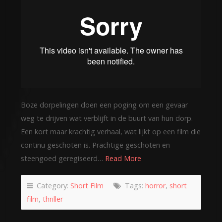
Boze dorpelingen doen een poging om een gevaar
weg te drijven wat verblijft in de buurt van hun dorp.
Een kort maar krachtig verhaal, wat lijkt op een film die
continu geschoten is. Prachtige geschoten en
steengoed geregiseerd…
Read More
Category:
Short Film
Tags:
horror
,
short
film
,
thriller