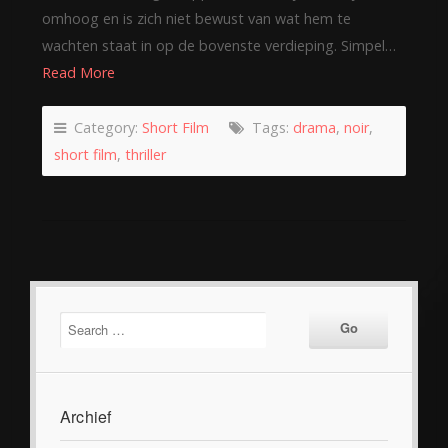
omhoog en is zich niet bewust van wat hem te
wachten staat in op de bovenste verdieping. Simpel…
Read More
Category:
Short Film
Tags:
drama
,
noir
,
short film
,
thriller
Archief