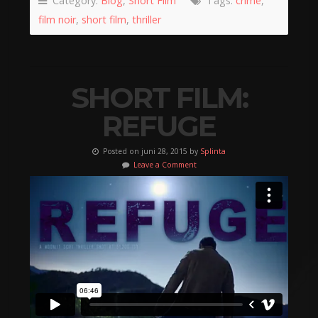
Category:
Blog
,
Short Film
Tags:
crime
,
film noir
,
short film
,
thriller
SHORT FILM:
REFUGE
Posted on juni 28, 2015 by
Splinta
Leave a Comment