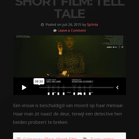
SHORT FILM: TELL
TALE
Posted on juli 26, 2015 by
Splinta
Leave a Comment
Een vrouw is beschuldigd van moord op haar minnaar.
Haar man zit naast de deur, terwijl een detective hen
beiden probeert te breken.