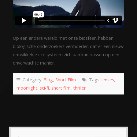
Op een andere wereld met onze biosfeer, hebben
biologische onderzoekers vermoeden dat er een nieuw
ontwikkelde ecosysteem zich aan kan passen op een
onverwachte manier.
Category:
Blog
,
Short Film
Tags:
lenses
,
moonlight
,
sci-fi
,
short film
,
thriller