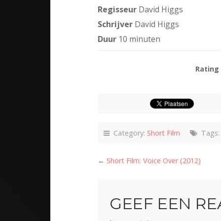
Regisseur
David Higgs
Schrijver
David Higgs
Duur
10 minuten
Rating
Category:
Short Film
Tags
←
Short Film: Voice Over (2012)
GEEF EEN RE