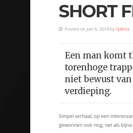
SHORT FI
Posted on juni 6, 2014 by
Splinta
Een man komt th
torenhoge trappe
niet bewust van
verdieping.
Simpel verhaal, op een interessa
gewonnen ook nog, net als bijna al