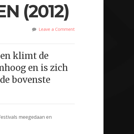
N (2012)
Leave a Comment
en klimt de
omhoog en is zich
 de bovenste
 festivals meegedaan en