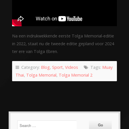
Na een indrukwekkende eerste Tolga Memorial-editie
in 2022, staat nu de tweede editie gepland voor 2024
ter ere van Tolga Ebren.
Category:
Blog
,
Sport
,
Videos
Tags:
Muay
Thai
,
Tolga Memorial
,
Tolga Memorial 2