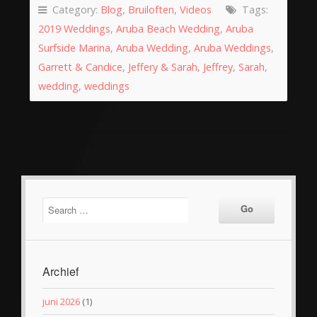
Category:
Blog
,
Bruiloften
,
Videos
Tags:
2019 Weddings
,
Aruba Beach Wedding
,
Aruba
Surfside Marina
,
Aruba Wedding
,
Aruba Weddings
,
Garrett & Candice
,
Jeffery & Sarah
,
Jeffrey
,
Sarah
,
wedding
,
weddings
Archief
juni 2026
(1)