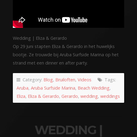
Wedding | Eliza & Gerardo
Op 29 Juni stapten Eliza & Gerardo in het huwelijks
bootje. Ze trouwde bij Aruba Surfside Marina op het
strand met een dinner en after party.
Category:
Blog
,
Bruiloften
,
Videos
Tags:
Aruba
,
Aruba Surfside Marina
,
Beach Wedding
,
Eliza
,
Eliza & Gerardo
,
Gerardo
,
wedding
,
weddings
WEDDING |