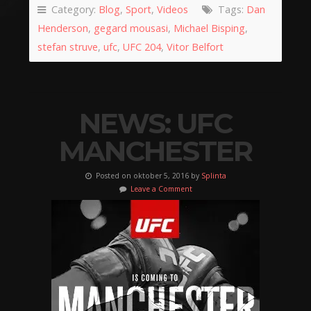
Category:
Blog
,
Sport
,
Videos
Tags:
Dan
Henderson
,
gegard mousasi
,
Michael Bisping
,
stefan struve
,
ufc
,
UFC 204
,
Vitor Belfort
NEWS: UFC
MANCHESTER
Posted on oktober 5, 2016 by
Splinta
Leave a Comment