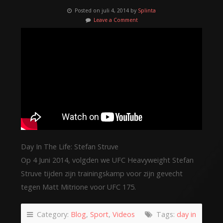
Posted on juli 4, 2014 by
Splinta
Leave a Comment
Day In The Life: Stefan Struve
Op 4 Juni 2014, volgden we UFC Heavyweight Stefan
Struve tijden zijn trainingskamp voor zijn gevecht
tegen Matt Mitrione voor UFC 175.
Category:
Blog
,
Sport
,
Videos
Tags:
day in