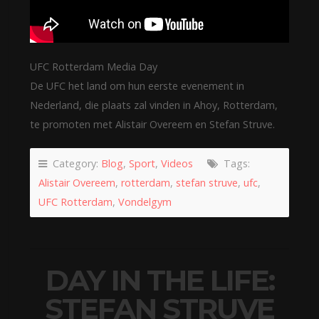
UFC Rotterdam Media Day
De UFC het land om hun eerste evenement in
Nederland, die plaats zal vinden in Ahoy, Rotterdam,
te promoten met Alistair Overeem en Stefan Struve.
Category:
Blog
,
Sport
,
Videos
Tags:
Alistair Overeem
,
rotterdam
,
stefan struve
,
ufc
,
UFC Rotterdam
,
Vondelgym
DAY IN THE LIFE:
STEFAN STRUVE