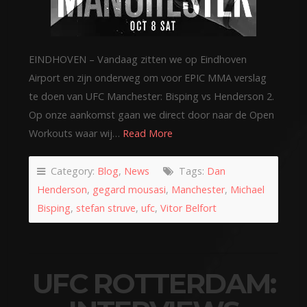
EINDHOVEN – Vandaag zitten we op Eindhoven
Airport en zijn onderweg om voor EPIC MMA verslag
te doen van UFC Manchester: Bisping vs Henderson 2.
Op onze aankomst gaan we direct door naar de Open
Workouts waar wij…
Read More
Category:
Blog
,
News
Tags:
Dan
Henderson
,
gegard mousasi
,
Manchester
,
Michael
Bisping
,
stefan struve
,
ufc
,
Vitor Belfort
UFC ROTTERDAM: