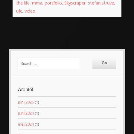
the life
,
mma
,
portfolio
,
Skyscraper
,
stefan struve
,
ufc
,
video
Archief
juni 2026
(1)
juni 2024
(1)
mei 2024
(1)