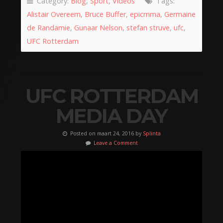
Category:
Blog
,
Sport
,
Videos
Tags:
Alistair Overeem
,
Bruce Buffer
,
epicmma
,
Germaine
de Randamie
,
Gunaar Nelson
,
stefan struve
,
ufc
,
UFC Rotterdam
UFC ROTTERDAM
MEDIA DAY
Posted on maart 24, 2016 by
Splinta
Leave a Comment