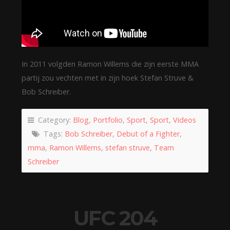
In 2011 volgden Ramon Willems die zijn eerste MMA
partij zou vechten met in zijn hoek Stefan Struve &
Bob Schreiber.
Category:
Blog
,
Portfolio
,
Sport
,
Sport
,
Videos
Tags:
Bob Schreiber
,
Debut of a Fighter
,
mma
,
Ramon Willems
,
stefan struve
,
Team
Schreiber
UFC 204