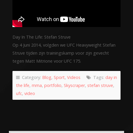
Day In The Life: Stefan Struve
Op 4 Juni 2014, volgden we UFC Heavyweight Stefan
Struve tijden zijn trainingskamp voor zijn gevecht
tegen Matt Mitrione voor UFC 175.
Category:
Blog
,
Sport
,
Videos
Tags:
day in
the life
,
mma
,
portfolio
,
Skyscraper
,
stefan struve
,
ufc
,
video