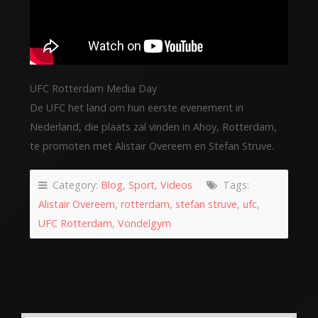
UFC Rotterdam Media Day
De UFC het land om hun eerste evenement in
Nederland, die plaats zal vinden in Ahoy, Rotterdam,
te promoten met Alistair Overeem en Stefan Struve.
Category:
Blog
,
Sport
,
Videos
Tags:
Alistair Overeem
,
rotterdam
,
stefan struve
,
ufc
,
UFC Rotterdam
,
Vondelgym