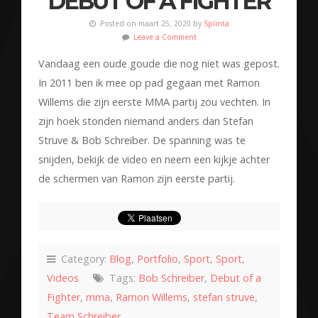
DEBUT OF A FIGHTER
Posted on maart 25, 2020 by
Splinta
Leave a Comment
Vandaag een oude goude die nog niet was gepost.
In 2011 ben ik mee op pad gegaan met Ramon
Willems die zijn eerste MMA partij zou vechten. In
zijn hoek stonden niemand anders dan Stefan
Struve & Bob Schreiber. De spanning was te
snijden, bekijk de video en neem een kijkje achter
de schermen van Ramon zijn eerste partij.
Category:
Blog
,
Portfolio
,
Sport
,
Sport
,
Videos
Tags:
Bob Schreiber
,
Debut of a
Fighter
,
mma
,
Ramon Willems
,
stefan struve
,
Team Schreiber