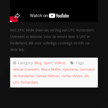
Met EPIC MMA doen wij verslag van UFC Rotterdam:
Overeem vs Arlovski. Voor de eerste keer is UFC in
Nederland, klik voor volledige coverage en info op
deze link.
Category:
Blog
,
Sport
,
Videos
Tags:
Alistair Overeem
,
Bruce Buffer
,
epicmma
,
Germaine
de Randamie
,
Gunaar Nelson
,
stefan struve
,
ufc
,
UFC Rotterdam