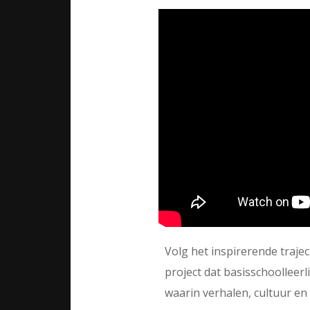
Volg het inspirerende traje
project dat basisschoolleer
waarin verhalen, cultuur e