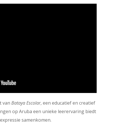
ct van
Bataya Escolar
, een educatief en creatief
lingen op Aruba een unieke leerervaring biedt
n expressie samenkomen.