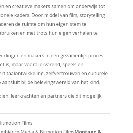
hten en creatieve makers samen om onderwijs tot
ionele kaders. Door middel van film, storytelling
kinderen de ruimte om hun eigen stem te
ebruiken en met trots hun eigen verhalen te
eerlingen en makers in een gezamenlijk proces
ief is, maar vooral ervarend, speels en
ert taalontwikkeling, zelfvertrouwen en culturele
aansluit bij de belevingswereld van het kind.
len, leerkrachten en partners die dit mogelijk
itmotion Films
mbiance Media & Bitmotion Films
Montage &