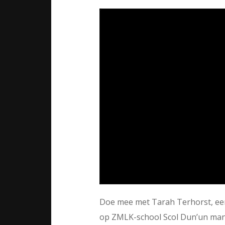
Doe mee met Tarah Terhorst, een 
op ZMLK-school Scol Dun’un man i