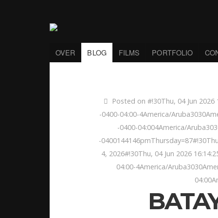
OVER
BLOG
FILMS
PORTFOLIO
CO
Posted on #!30Thu, 04 Jun 2026 1
-0400-04:00-4America/Aruba3030Ame
-0400-04:004America/Aruba303
-0400144146pmThursday=87#!30Thu, 
4, 2026#!30Thu, 04 Jun 2026 16:14:2
04:00-4America/Aruba3030Ameri
04:00A
BATA