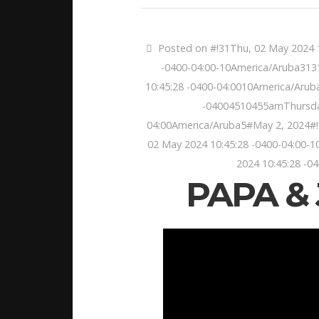
Posted on #!31Thu, 02 May 2024 1
-0400-04:00-10America/Aruba31
10:45:28 -0400-04:0010America/Aru
-04004510455amThursday
04:00America/Aruba5#May 2, 2024#!
02 May 2024 10:45:28 -0400-04:00-
2024 10:45:28 -0
PAPA &