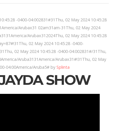
0:45:28 -0400-04:002831#31Thu, 02 May 2024 10:45:28
31America/Arubax31 02am31am-31Thu, 02 May 2024
ba3131America/Arubax312024Thu, 02 May 2024 10:45:28
=87#!31Thu, 02 May 2024 10:45:28 -0400-
31Thu, 02 May 2024 10:45:28 -0400-04:002831#/31Thu,
10America/Aruba3131America/Arubax31#!31Thu, 02 May
400-04:00America/Aruba5# by
Splinta
 JAYDA SHOW