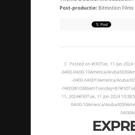
Post-productie:
Bitmotion Films
Posted on #!30Tue, 11 Jun 2024 1
-0400-04:00-10America/Aruba3030Am
-0400-04:0010America/Aruba303
-04003810386amTuesday=87#!30Tue, 
11, 2024#!30Tue, 11 Jun 2024 10:38:
04:00-10America/Aruba3030Amer
04:00A
EXPR