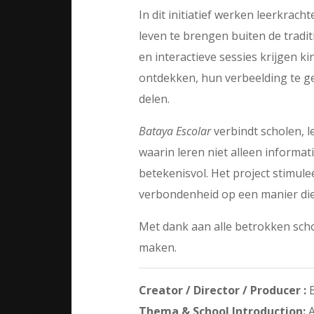
In dit initiatief werken leerkrac
leven te brengen buiten de tradit
en interactieve sessies krijgen 
ontdekken, hun verbeelding te g
delen.
Bataya Escolar
verbindt scholen, l
waarin leren niet alleen informat
betekenisvol. Het project stimule
verbondenheid op een manier die 
Met dank aan alle betrokken scho
maken.
Creator / Director / Producer :
B
Thema & School Introduction:
A