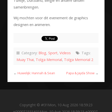
Turkije, Duitsland, België en andere landen
samenbrengen.
Wij mochten voor dit evenement de graphics
designen en animeren.
Category:
Blog
,
Sport
,
Videos
Tags:
Muay Thai
,
Tolga Memorial
,
Tolga Memorial 2
←
Huwelijk: Hannah & Sean
Papa & Jayda Show
→
Copyright © #!31Mon, 10 Aug 2026 18:59:23
+0000Z2331#31Mon, 10 Aug 2026 18:59:23 +0000Z-