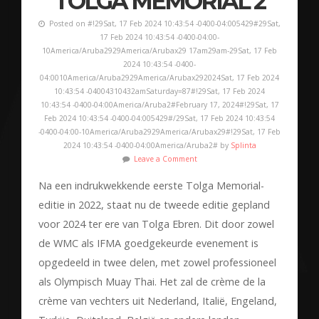
TOLGA MEMORIAL 2
Posted on #!29Sat, 17 Feb 2024 10:43:54 -0400-04:005429#29Sat,
17 Feb 2024 10:43:54 -0400-04:00-
10America/Aruba2929America/Arubax29 17am29am-29Sat, 17 Feb
2024 10:43:54 -0400-
04:0010America/Aruba2929America/Arubax292024Sat, 17 Feb 2024
10:43:54 -04004310432amSaturday=87#!29Sat, 17 Feb 2024
10:43:54 -0400-04:00America/Aruba2#February 17, 2024#!29Sat, 17
Feb 2024 10:43:54 -0400-04:005429#/29Sat, 17 Feb 2024 10:43:54
-0400-04:00-10America/Aruba2929America/Arubax29#!29Sat, 17 Feb
2024 10:43:54 -0400-04:00America/Aruba2# by
Splinta
Leave a Comment
Na een indrukwekkende eerste Tolga Memorial-
editie in 2022, staat nu de tweede editie gepland
voor 2024 ter ere van Tolga Ebren. Dit door zowel
de WMC als IFMA goedgekeurde evenement is
opgedeeld in twee delen, met zowel professioneel
als Olympisch Muay Thai. Het zal de crème de la
crème van vechters uit Nederland, Italië, Engeland,