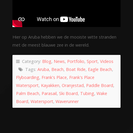
Hier op Aruba hebben we de mooiste witte stranden
met de meest blauwe zee in de wereld.
Category:
Blog
,
News
,
Portfolio
,
Sport
,
Videos
Tags:
Aruba
,
Beach
,
Boat Ride
,
Eagle Beach
,
Flyboarding
,
Frank's Place
,
Frank's Place
Watersport
,
Kayakken
,
Oranjestad
,
Paddle Board
,
Palm Beach
,
Parasail
,
Ski Board
,
Tubing
,
Wake
Board
,
Watersport
,
Waverunner