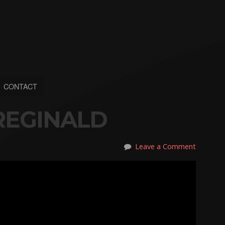
CONTACT
REGINALD
Leave a Comment