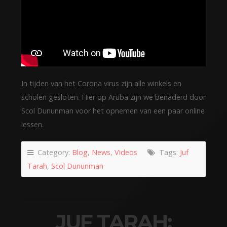
In tijden van het Corona virus zijn alle winkels en
scholen gesloten. Hier op Aruba zijn we benaderd door
Scol Dununman voor het opnemen van een paar online
lessen.
Category:
Blog
,
News
,
Videos
Tags:
Juf
Tarah
,
Scol Dununman
JUF TARAH: