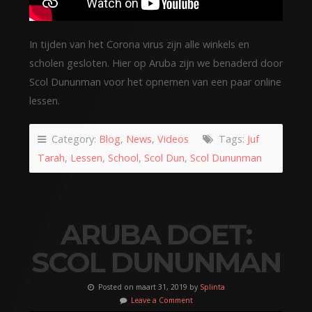
In tijden van het Corona virus zijn alle winkels en
scholen gesloten. Hier op Aruba zijn we benaderd door
Scol Dununman voor het opnemen van een paar online
lessen.
Category:
Blog
,
News
,
Videos
Tags:
Juf
Tarah
,
Lessen
,
School
,
Scol Dun
,
Scol Dununman
ARUBA DOET:
SCOL DUNUNMAN
Posted on maart 31, 2019 by
Splinta
Leave a Comment