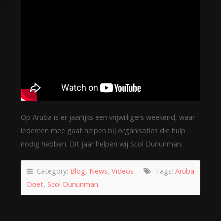
Op Aruba is er jaarlijks een vrijwilligers weekend, waar
iedereen mee gaat helpen bij organisaties die hulp
nodig hebben. Dit jaar helpen wij Scol Dununman.
Category:
Blog
,
News
,
Videos
Tags:
Aruba
Doet
,
Scol Dununman