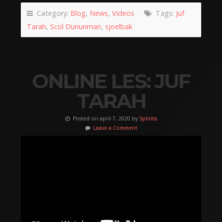
Category:
Blog
,
News
,
Videos
Tags:
Juf
Tarah
,
Scol Dununman
,
sjoelbak
ONLINE LES: JUF
TARAH
Posted on april 7, 2020 by
Splinta
Leave a Comment