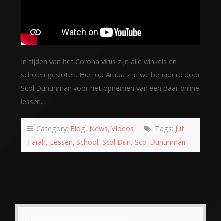
In tijden van het Corona virus zijn alle winkels en
scholen gesloten. Hier op Aruba zijn we benaderd door
Scol Dununman voor het opnemen van een paar online
lessen.
Category:
Blog
,
News
,
Videos
Tags:
Juf
Tarah
,
Lessen
,
School
,
Scol Dun
,
Scol Dununman