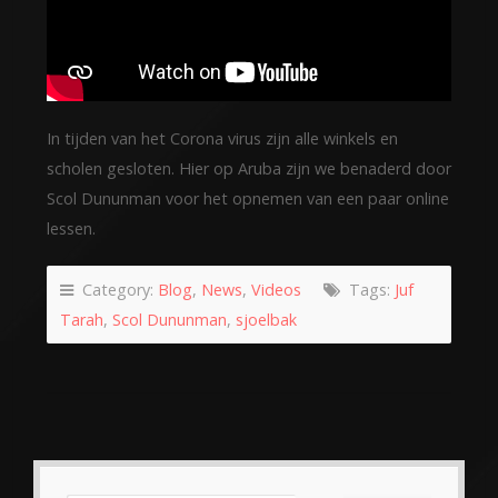
In tijden van het Corona virus zijn alle winkels en
scholen gesloten. Hier op Aruba zijn we benaderd door
Scol Dununman voor het opnemen van een paar online
lessen.
Category:
Blog
,
News
,
Videos
Tags:
Juf
Tarah
,
Scol Dununman
,
sjoelbak