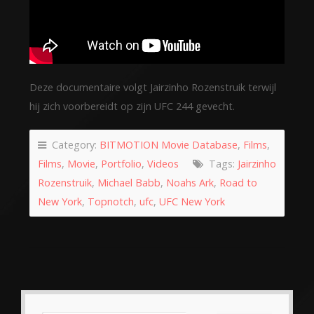
Deze documentaire volgt Jairzinho Rozenstruik terwijl
hij zich voorbereidt op zijn UFC 244 gevecht.
Category:
BITMOTION Movie Database
,
Films
,
Films
,
Movie
,
Portfolio
,
Videos
Tags:
Jairzinho
Rozenstruik
,
Michael Babb
,
Noahs Ark
,
Road to
New York
,
Topnotch
,
ufc
,
UFC New York