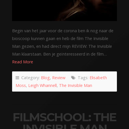
Begin van het jaar voor de corona ben ik nog naar de
bioscoop kunnen gaan en heb de film The Invisible
Man gezien, en had direct mijn REVIEW: The Invisible
Man klaarstaan. Ben je geïnteresseerd in de film…
Read More
Category:
Blog
,
Review
Tags:
Elisabeth
Moss
,
Leigh Whannell
,
The Invisible Man
FILMSCHOOL: THE
INVISIBLE MAN