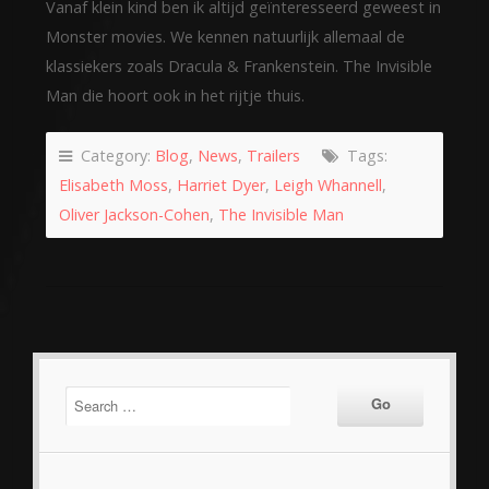
Vanaf klein kind ben ik altijd geïnteresseerd geweest in
Monster movies. We kennen natuurlijk allemaal de
klassiekers zoals Dracula & Frankenstein. The Invisible
Man die hoort ook in het rijtje thuis.
Category:
Blog
,
News
,
Trailers
Tags:
Elisabeth Moss
,
Harriet Dyer
,
Leigh Whannell
,
Oliver Jackson-Cohen
,
The Invisible Man