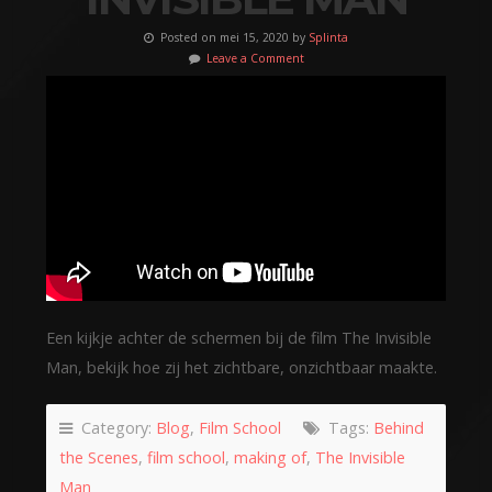
Posted on mei 15, 2020 by
Splinta
Leave a Comment
Een kijkje achter de schermen bij de film The Invisible
Man, bekijk hoe zij het zichtbare, onzichtbaar maakte.
Category:
Blog
,
Film School
Tags:
Behind
the Scenes
,
film school
,
making of
,
The Invisible
Man