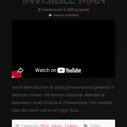
Posted on mei 4, 2020 by
Splinta
Leave a Comment
Vanaf klein kind ben ik altijd geïnteresseerd geweest in
Monster movies. We kennen natuurlijk allemaal de
klassiekers zoals Dracula & Frankenstein. The Invisible
Man die hoort ook in het rijtje thuis.
Category:
Blog
,
News
,
Trailers
Tags: