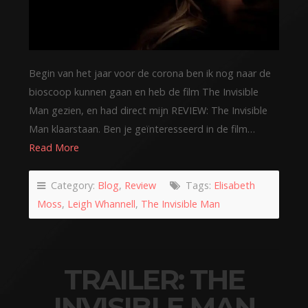
Begin van het jaar voor de corona ben ik nog naar de
bioscoop kunnen gaan en heb de film The Invisible
Man gezien, en had direct mijn REVIEW: The Invisible
Man klaarstaan. Ben je geïnteresseerd in de film…
Read More
Category:
Blog
,
Review
Tags:
Elisabeth
Moss
,
Leigh Whannell
,
The Invisible Man
TRAILER: THE
INVISIBLE MAN