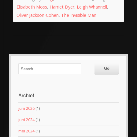
Elisabeth Moss
,
Harriet Dyer
,
Leigh Whannell
,
Oliver Jackson-Cohen
,
The Invisible Man
Archief
juni 2026
(1)
juni 2024
(1)
mei 2024
(1)