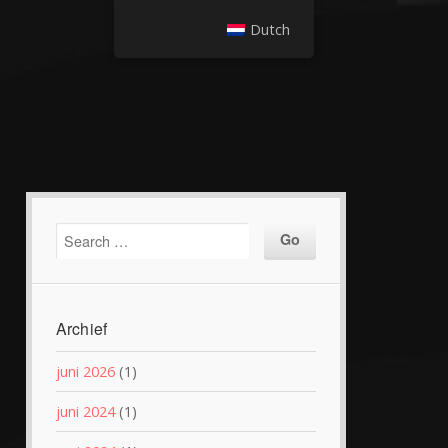
Dutch
Archief
juni 2026
(1)
juni 2024
(1)