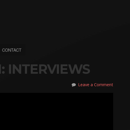
CONTACT
: INTERVIEWS
Leave a Comment