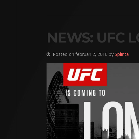
NEWS: UFC 
Posted on februari 2, 2016 by
Splinta