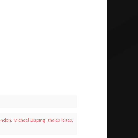
ondon
,
Michael Bisping
,
thales leites
,