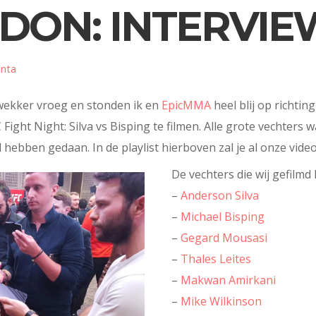
DON: INTERVIE
inta
wekker vroeg en stonden ik en
EpicMMA
heel blij op richti
ight Night: Silva vs Bisping te filmen. Alle grote vechters
l hebben gedaan. In de playlist hierboven zal je al onze vide
De vechters die wij gefilmd
–
Anderson Silva
–
Michael Bisping
–
Gegard Mousasi
–
Thales Leites
–
Makwan Amirkani
–
Mike Wilkinson