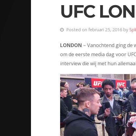
UFC LON
Posted on februari 25, 2016 by
Spl
LONDON
– Vanochtend ging de 
om de eerste media dag voor UFC F
interview die wij met hun allemaa