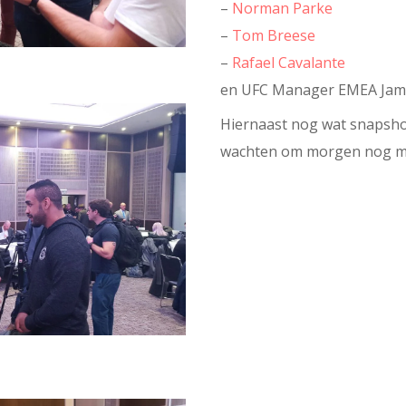
–
Norman Parke
–
Tom Breese
–
Rafael Cavalante
en UFC Manager EMEA James
Hiernaast nog wat snapshot
wachten om morgen nog me