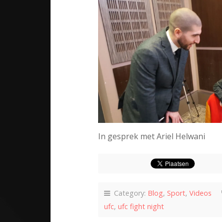
In gesprek met Ariel Helwani
Category:
Blog
,
Sport
,
Videos
ufc
,
ufc fight night