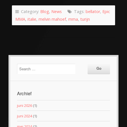
Category:
Blog
,
News
Tags:
bellator
,
Epic
MMA
,
italie
,
melvin mahoef
,
mma
,
turijn
Archief
juni 2026
(1)
juni 2024
(1)
mei 2024
(1)