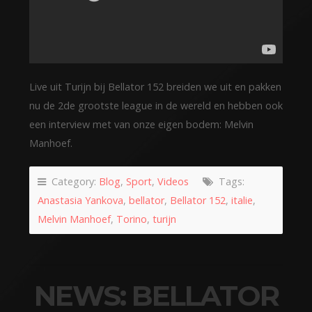
Live uit Turijn bij Bellator 152 breiden we uit en pakken
nu de 2de grootste league in de wereld en hebben ook
een interview met van onze eigen bodem: Melvin
Manhoef.
Category:
Blog
,
Sport
,
Videos
Tags:
Anastasia Yankova
,
bellator
,
Bellator 152
,
italie
,
Melvin Manhoef
,
Torino
,
turijn
NEWS: BELLATOR