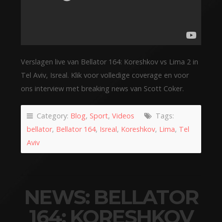
Verslagen live van Bellator 164: Koreshkov vs Lima 2 in
Tel Aviv, Isreal. Klik voor volledige coverage en voor
ons interview met breaking news van Scott Coker.
Category:
Blog
,
Sport
,
Videos
Tags:
bellator
,
Bellator 164
,
Isreal
,
Koreshkov
,
Lima
,
Tel
Aviv
NEWS: BELLATOR
164: KORESHKOV