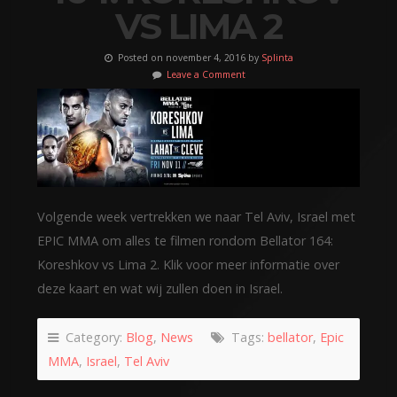
VS LIMA 2
Posted on november 4, 2016 by
Splinta
Leave a Comment
Volgende week vertrekken we naar Tel Aviv, Israel met
EPIC MMA om alles te filmen rondom Bellator 164:
Koreshkov vs Lima 2. Klik voor meer informatie over
deze kaart en wat wij zullen doen in Israel.
Category:
Blog
,
News
Tags:
bellator
,
Epic
MMA
,
Israel
,
Tel Aviv