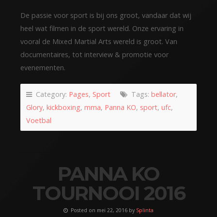
De passie voor sport is bij ons groot, vandaar dat wij
heel wat filmen in de sport wereld. Onze ervaring in
vooral de Mixed Martial Arts wereld is groot. Van
documentaires, tot interview & promotie voor
evenementen.
Category:
Pages
,
Sport
Tags:
bellator
,
Glory
,
kickboxing
,
mma
,
Panna KO
,
sport
,
ufc
,
Voetbal
PANNA KO
TOURNOOI 2016
Posted on mei 22, 2016 by
Splinta