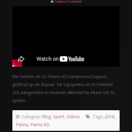
Leave a Comment
We hebben de EU Panna KO kampioenschappen
gefilmd op de Bazaar. De topspelers uit EU hebben
zich aangemeld en kwamen allemaal bij elkaar om te
spelen.
Category:
Blog
,
Sport
,
Videos
Tags:
2016
,
Panna
,
Panna KO