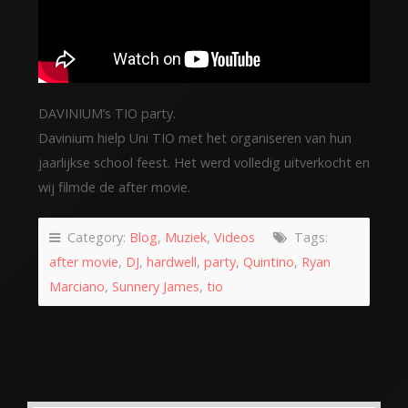
DAVINIUM’s TIO party.
Davinium hielp Uni TIO met het organiseren van hun
jaarlijkse school feest. Het werd volledig uitverkocht en
wij filmde de after movie.
Category:
Blog
,
Muziek
,
Videos
Tags:
after movie
,
DJ
,
hardwell
,
party
,
Quintino
,
Ryan
Marciano
,
Sunnery James
,
tio