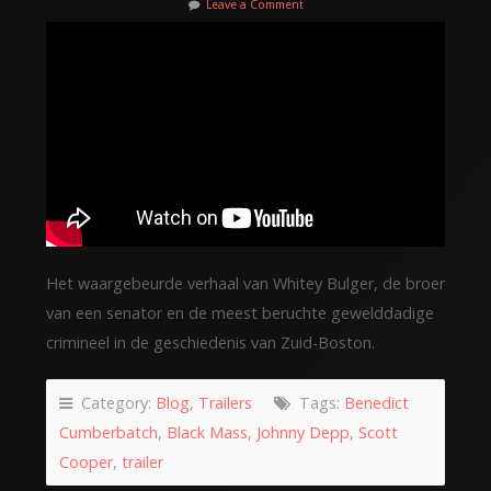
Leave a Comment
Het waargebeurde verhaal van Whitey Bulger, de broer
van een senator en de meest beruchte gewelddadige
crimineel in de geschiedenis van Zuid-Boston.
Category:
Blog
,
Trailers
Tags:
Benedict
Cumberbatch
,
Black Mass
,
Johnny Depp
,
Scott
Cooper
,
trailer