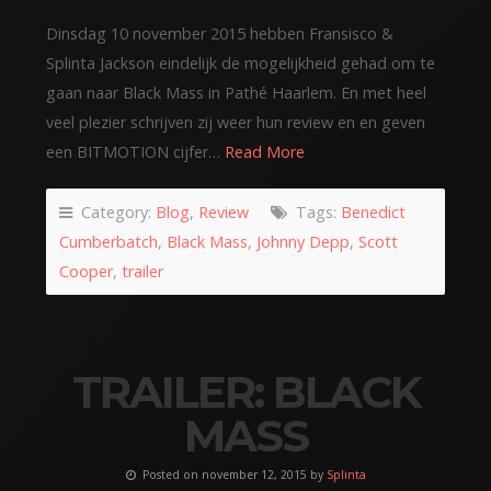
Dinsdag 10 november 2015 hebben Fransisco &
Splinta Jackson eindelijk de mogelijkheid gehad om te
gaan naar Black Mass in Pathé Haarlem. En met heel
veel plezier schrijven zij weer hun review en en geven
een BITMOTION cijfer…
Read More
Category:
Blog
,
Review
Tags:
Benedict
Cumberbatch
,
Black Mass
,
Johnny Depp
,
Scott
Cooper
,
trailer
TRAILER: BLACK
MASS
Posted on november 12, 2015 by
Splinta