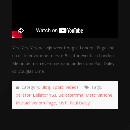
Yes, Yes, Yes, we zijn weer terug in London, Engeland
en dit keer voor het eerste Bellator events in London.
Met in de main event niemand anders dan Paul Daley
vs Douglas Lima.
Category:
Blog
,
Sport
,
Videos
Tags:
bellator
,
Bellator 158
,
Bellatormma
,
Matt Mitrione
,
Michael Venom Page
,
MVP
,
Paul Daley